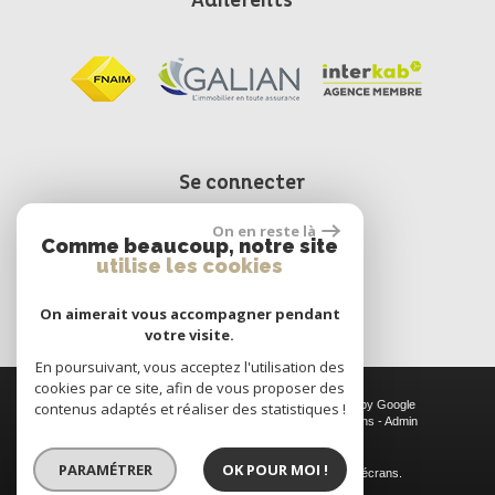
Adhérents
Se connecter
On en reste là
Comme beaucoup, notre site
Espace propriétaire
utilise les cookies
On aimerait vous accompagner pendant
votre visite.
En poursuivant, vous acceptez l'utilisation des
cookies par ce site, afin de vous proposer des
© 2026 | Tous droits réservés | Traduction powered by Google
contenus adaptés et réaliser des statistiques !
Plan du site
-
Mentions légales
-
Nos honoraires
-
Liens
-
Admin
Site internet compatible multi-supports,
PARAMÉTRER
OK POUR MOI !
un seul site adaptable à tous les types d'écrans.