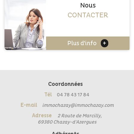
Nous
CONTACTER
+
Plus d'info
Coordonnées
Tél
04 78 43 17 84
E-mail
immochazay@immochazay.com
Adresse
2 Route de Marcilly,
69380 Chazay-d'Azergues