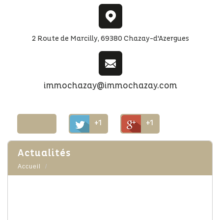
2 Route de Marcilly, 69380 Chazay-d'Azergues
immochazay@immochazay.com
+1
+1
actualités
Accueil
Théâtre d'improvisation à Anse
Le 30/11/2025