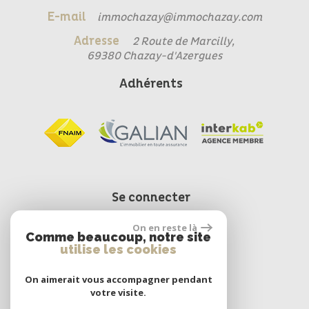
E-mail
immochazay@immochazay.com
Adresse
2 Route de Marcilly,
69380 Chazay-d'Azergues
Adhérents
Se connecter
On en reste là
Comme beaucoup, notre site
Espace propriétaire
utilise les cookies
On aimerait vous accompagner pendant
votre visite.