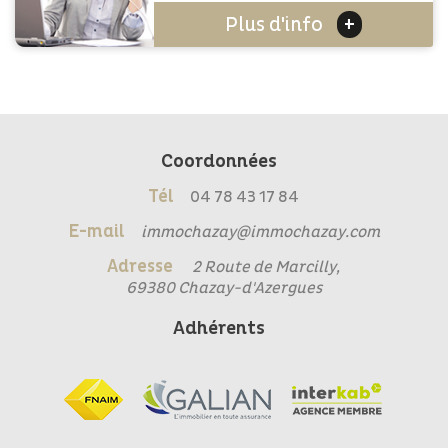
+
Plus d'info
Coordonnées
Tél
04 78 43 17 84
E-mail
immochazay@immochazay.com
Adresse
2 Route de Marcilly,
69380 Chazay-d'Azergues
Adhérents