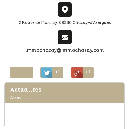
2 Route de Marcilly, 69380 Chazay-d'Azergues
immochazay@immochazay.com
+1
+1
actualités
Accueil
Le saviez-vous ?
Le 23/09/2025