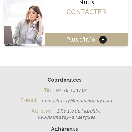
Nous
CONTACTER
+
Plus d'info
Coordonnées
Tél
04 78 43 17 84
E-mail
immochazay@immochazay.com
Adresse
2 Route de Marcilly,
69380 Chazay-d'Azergues
Adhérents