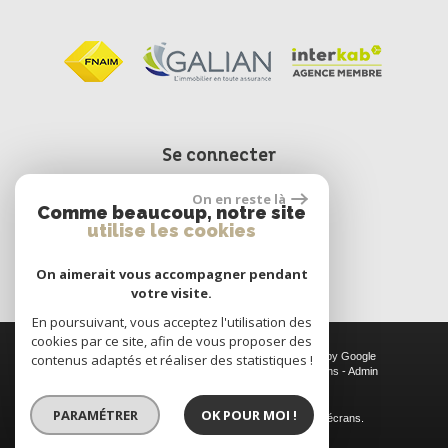
Se connecter
On en reste là
Comme beaucoup, notre site
Espace propriétaire
utilise les cookies
On aimerait vous accompagner pendant
votre visite.
En poursuivant, vous acceptez l'utilisation des
cookies par ce site, afin de vous proposer des
© 2026 | Tous droits réservés | Traduction powered by Google
contenus adaptés et réaliser des statistiques !
Plan du site
-
Mentions légales
-
Nos honoraires
-
Liens
-
Admin
Site internet compatible multi-supports,
PARAMÉTRER
OK POUR MOI !
un seul site adaptable à tous les types d'écrans.