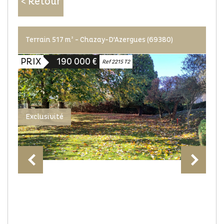
< Retour
Terrain 517 m² - Chazay-D'Azergues (69380)
PRIX
190 000
€
Ref 2215 T2
Exclusivité