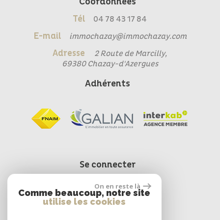
Coordonnées
Tél
04 78 43 17 84
E-mail
immochazay@immochazay.com
Adresse
2 Route de Marcilly,
69380 Chazay-d'Azergues
Adhérents
Se connecter
On en reste là
Comme beaucoup, notre site
Espace propriétaire
utilise les cookies