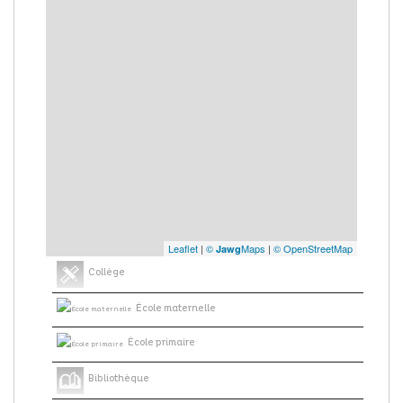
Leaflet
|
©
Maps
|
© OpenStreetMap
Jawg
Collège
École maternelle
École primaire
Bibliothèque