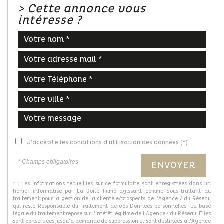
>
Cette annonce vous
intéresse ?
J'accepte les conditions d'utilisation des données (*)
* Champs obligatoires
ENVOYER
* : Les informations recueillies sur ce formulaire sont enregistrées dans un
fichier informatisé par La Boite Immo agissant comme Sous-traitant du
traitement pour la gestion de la clientèle/prospects de l'Agence / du Réseau
qui reste Responsable du Traitement de vos Données personnelles. La base
légale du traitement repose sur l'intérêt légitime de l'Agence / du Réseau. Elles
sont conservées jusqu'à demande de suppression et sont destinées à l'Agence